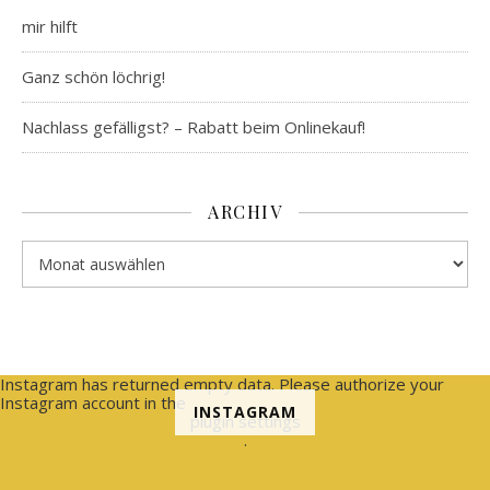
mir hilft
Ganz schön löchrig!
Nachlass gefälligst? – Rabatt beim Onlinekauf!
ARCHIV
Archiv
Instagram has returned empty data. Please authorize your
Instagram account in the
INSTAGRAM
plugin settings
.