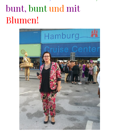
bunt,
bunt
und
mit
Blumen!